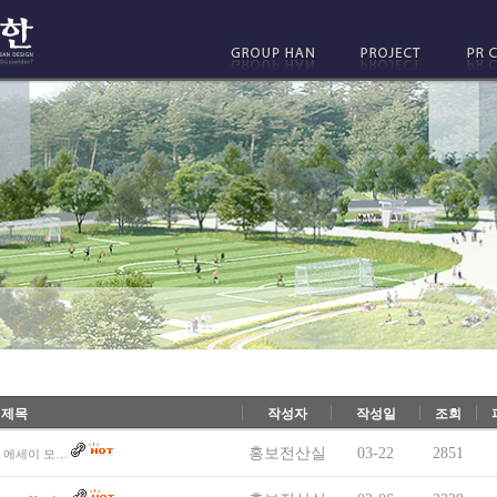
제목
작성자
작성일
조회
홍보전산실
03-22
2851
편의 에세이 모…