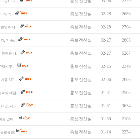
홍보전산실
03-06
2329
ing Huts’…
홍보전산실
02-28
2686
 아타’와의…
홍보전산실
02-28
2704
업의 현안과 나…
홍보전산실
02-27
2805
복지, ‘나눔…
홍보전산실
02-27
5287
업의 현안과 나…
홍보전산실
02-25
2349
리주택지구 …
홍보전산실
02-06
2606
, 겨울 MT …
홍보전산실
01-31
2503
 닐슨과의 대담…
홍보전산실
01-31
3634
가 12인_시그…
홍보전산실
01-30
2108
경계를 넘어 …
홍보전산실
01-14
2254
on(유로류원)