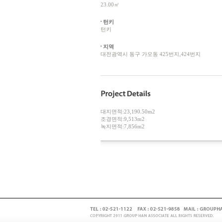
23.00㎡
턴키
턴키
지역
대전광역시 동구 가오동 425번지,424번지
대지면적:23,190.50m2
조경면적:9,513m2
녹지면적:7,856m2