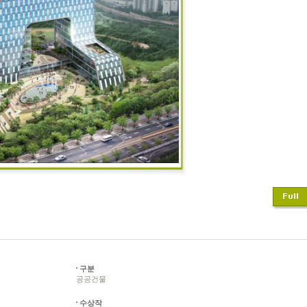
구분
공공건물
수상작