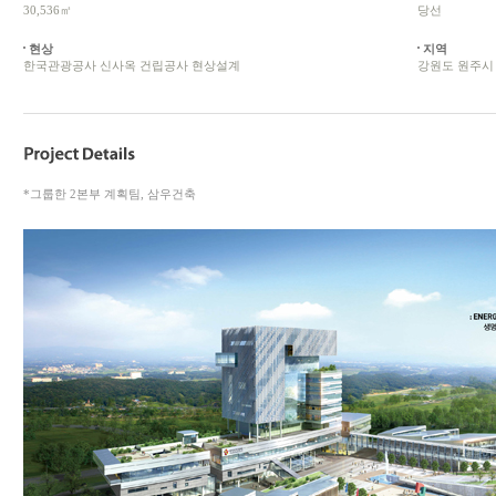
30,536㎡
당선
현상
지역
한국관광공사 신사옥 건립공사 현상설계
강원도 원주시
*그룹한 2본부 계획팀, 삼우건축