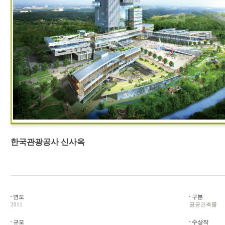
한국관광공사 신사옥
연도
구분
2011
공공건축물
규모
수상작