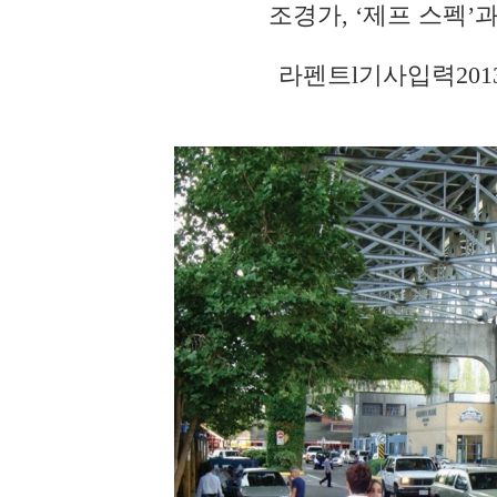
조경가, ‘제프 스펙’
라펜트
l
기사입력
201