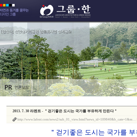
2013. 7. 30 라펜트 - ＂걷기좋은 도시는 국가를 부유하게 만든다＂
http://www.lafent.com/news2/sub_01_view.html?news_id=109840&b_cate=1&m…
＂걷기좋은 도시는 국가를 