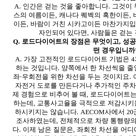
A.
인간은 걷는 것을 좋아합니다
.
그것이 
스의 여름이든
,
캐나다 퀘벡의 혹한이든
,
이든
,
바람이 거친 시카고이든 마찬가지
자인되어 있다면
,
사람들은 걷는 
Q.
로드다이어트의 장점은 무엇이고
,
성공
떤 경우입니까
A.
가장 고전적인 로드다이어트 기법은
4
하는 것입니다
.
양쪽에서 한 차선씩을 줄
좌
·
우회전을 위한 차선을 두는 것이지요
.
자전거 도로를 만든다거나 추가적인 주차
제 경험으로 비추어 볼 때
,
로드다이어트는 
하는데
,
교통사고율을 극적으로 저감시키
하시키지는 않습니다
. AECOM
사에서
20
조사하였는데
,
전체적으로 차량 통행량의
다
.
이제 남은 질문은
,
좌회전 차선을 어디