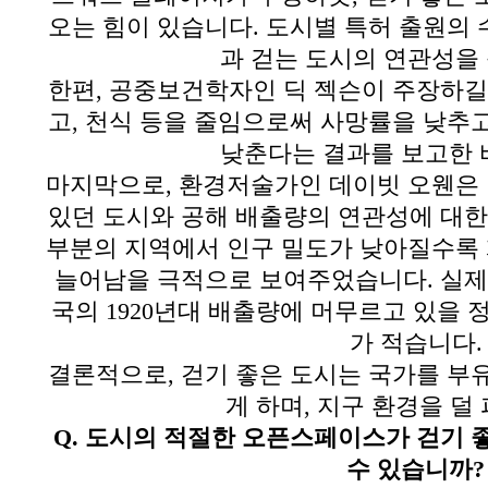
오는 힘이 있습니다
.
도시별 특허 출원의 
과 걷는 도시의 연관성을
한편
,
공중보건학자인 딕 젝슨이 주장하길
고
,
천식 등을 줄임으로써 사망률을 낮추
낮춘다는 결과를 보고한 
마지막으로
,
환경저술가인 데이빗 오웬은
있던 도시와 공해 배출량의 연관성에 대
부분의 지역에서 인구 밀도가 낮아질수록
늘어남을 극적으로 보여주었습니다
.
실제
국의
1920
년대 배출량에 머무르고 있을 
가 적습니다
.
결론적으로
,
걷기 좋은 도시는 국가를 부
게 하며
,
지구 환경을 덜
Q.
도시의 적절한 오픈스페이스가 걷기 
수 있습니까
?