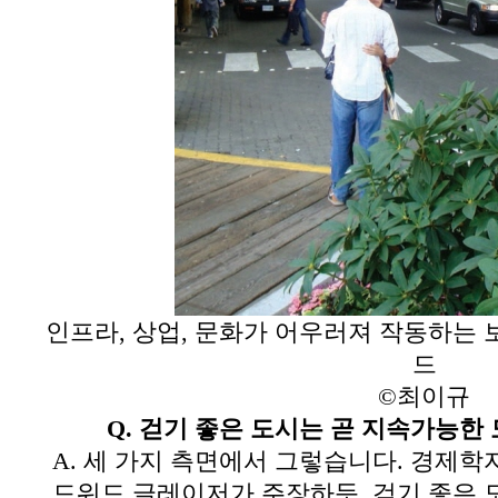
인프라
,
상업
,
문화가 어우러져 작동하는 
드
©
최이규
Q.
걷기 좋은 도시는 곧 지속가능한 
A.
세 가지 측면에서 그렇습니다
.
경제학자
드워드 글레이저가 주장하듯
,
걷기 좋은 