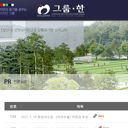
번호
제목
194
2021. 1. 19 환경과조경 - [락앤피플] 박명권 회장 …